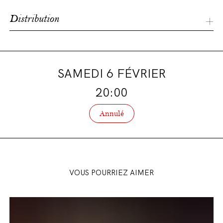
Distribution
Tom Barman
singer/parlando
Robin Verheyen
sax
Nicolas Thys
bass
SAMEDI 6 FÉVRIER
Antoine Pierre
drum
20:00
Annulé
VOUS POURRIEZ AIMER
Présentation
de