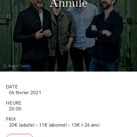
Annulé
© Anton Coene
DATE
06 février 2021
HEURE
20:00
PRIX
20€ (adulte) – 11€ (abonné) – 13€ (-26 ans)