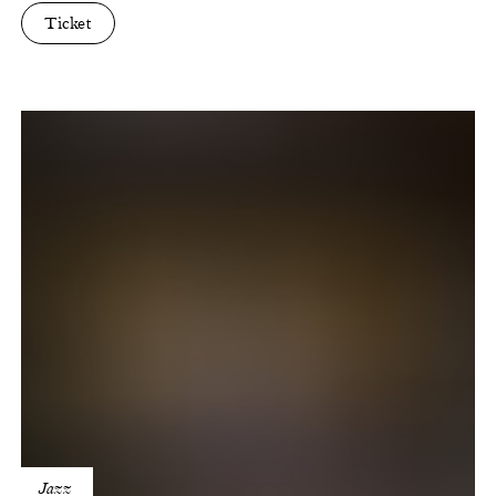
Ticket
Flat
Earth
Society
Orchestra
Jazz