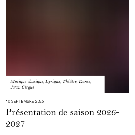
saison
2026-
2027
Musique classique, Lyrique, Théâtre, Danse,
Jazz, Cirque
10 SEPTEMBRE 2026
Présentation de saison 2026-
2027