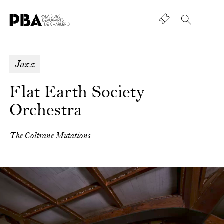
Shop
Palais
des
beaux-
Jazz
art
de
Flat Earth Society
Charleroi
Orchestra
The Coltrane Mutations