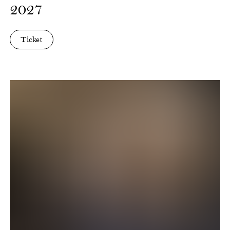
2027
Ticket
Loos
Legnini
duo
-
Growlin'
Faces