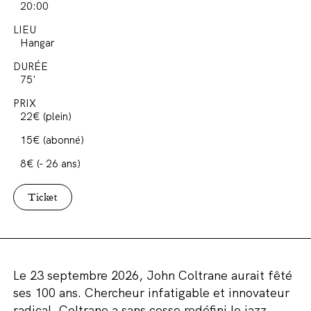
20:00
LIEU
Hangar
DURÉE
75'
PRIX
22€ (plein)
15€ (abonné)
8€ (- 26 ans)
Ticket
Le 23 septembre 2026, John Coltrane aurait fêté
ses 100 ans. Chercheur infatigable et innovateur
radical, Coltrane a sans cesse redéfini le jazz.