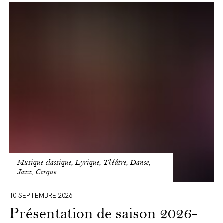
Présentation
de
saison
2026-
2027
Musique classique, Lyrique, Théâtre, Danse,
Jazz, Cirque
10 SEPTEMBRE 2026
Présentation de saison 2026-