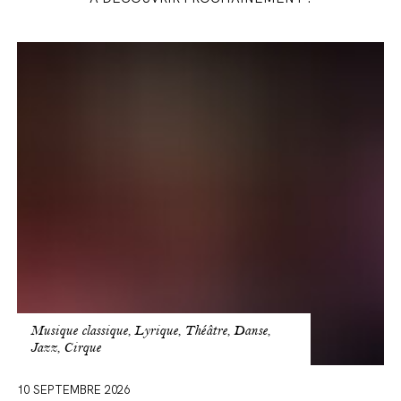
Présentation
de
saison
2026-
2027
Musique classique, Lyrique, Théâtre, Danse,
Jazz, Cirque
10 SEPTEMBRE 2026