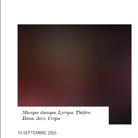
Présentation
de
saison
2026-
2027
Musique classique, Lyrique, Théâtre,
Danse, Jazz, Cirque
10 SEPTEMBRE 2026
LE PBA
SAISON PBA
AGENDA