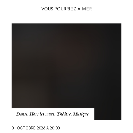
VOUS POURRIEZ AIMER
Back
to
Kidall
Danse, Hors les murs, Théâtre, Musique
01 OCTOBRE 2026 À 20:00
ABONNEZ-VOUS
PBA EXTRA
CON