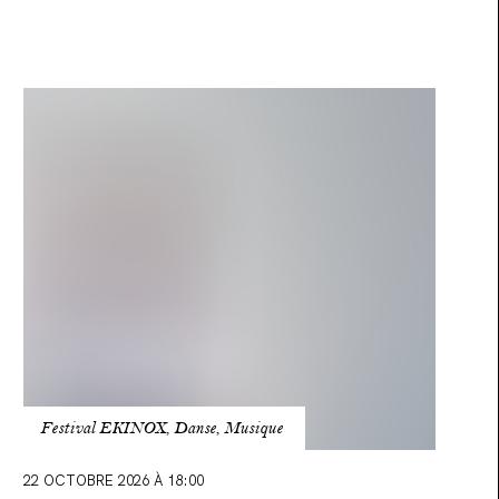
Là
où
le
souffle
courbe
-
Métamorphoses
pour
danse
et
hautbois
Festival EKINOX, Danse, Musique
22 OCTOBRE 2026 À 18:00
TACT & INFOS PRATIQUES
CONTACTER