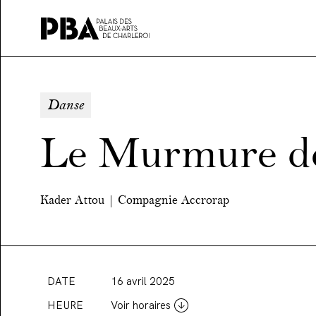
Palais
des
beaux-
Danse
art
de
Le Murmure de
Charleroi
Kader Attou | Compagnie Accrorap
DATE
16 avril 2025
HEURE
Voir horaires