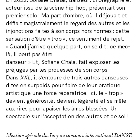
acteur issu de la scène hip-hop, présentait son
premier solo :
Ma part d’ombre
, où il déjouait et
défiait magistralement le regard des autres et les
injonctions faites à son corps hors norme
s :
cette
sensation d’être « trop », ce sentiment de rejet.
« Quand j’arrive quelque part, on se dit : ce mec-
là,
il peut pas
être
danseur
.»
Et
,
Sofiane
Chalal
fai
t
exploser les
préjugés par les prouesses de son corps.
Dans
XXL
, il s’entoure d
e
trois
autres
dans
euse
s
dit
e
s en surpoids pour faire de leur pratique
artistique une force réparatrice. Ici, le « trop »
devient générosité, devient légèreté et se mêle
au
x
rire
s
pour apaiser les âmes blessées.
Un
spectacle
sur l’acceptation des autres
et de soi
!
Mention spéciale du Jury au concours international DANSE