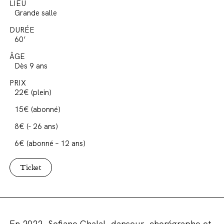
LIEU
Grande salle
DURÉE
60’
ÂGE
Dès 9 ans
PRIX
22€ (plein)
15€ (abonné)
8€ (- 26 ans)
6€ (abonné – 12 ans)
Ticket
En 2022, Sofiane
Chalal
, danseur, chorégraphe et