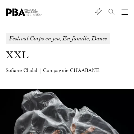
Shop
Palais
des
beaux-
Festival Corps en jeu, En famille, Danse
art
de
XXL
Charleroi
S
ofiane
Chalal
| Compagnie
CHAABANE