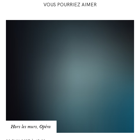
Natacha Kowalski / Mercédès Alexise Yerna /
VOUS POURRIEZ AIMER
Dancaïre Patrick Delcour / Remendado Papuna
Tchuradze / Zuniga Roger Joakim / Lilas Pastia
Alexandre Tireliers / Orchestre et Chœurs
BUS
Opéra Royal de Wallonie-Liège
-
Turandot
Hors les murs, Opéra