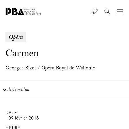
Shop
Palais
des
beaux-
Opéra
art
de
Carmen
Charleroi
Georges Bizet / Opéra Royal de Wallonie
Galerie médias
DATE
09 février 2018
HEURE