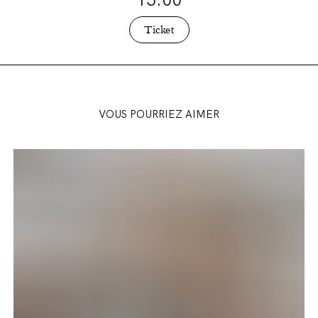
Bonfatti (L’Imperatore Altoum / l’Empereur
Altoum), Andrea Mastroni (Timur), Marcello
Ticket
Rosiello (Ping), Didier Pieri (Pong), Pierre Derhet
(Pang) et Samuel Namotte (Un Mandarino / un
mandarin)
VOUS POURRIEZ AIMER
Party
Crashers
-
The
Cradle
of
Panthera