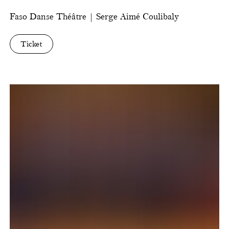
Faso Danse Théâtre | Serge Aimé Coulibaly
Ticket
Pēteris
Vasks
entre
ciel
et
terre