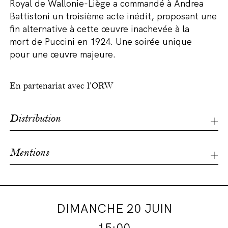
Royal
de Wallonie-Liège
a commandé à Andrea
Battistoni un
troisième acte inédit,
proposant
une
fin alternative
à cette œuvre inachevée
à
l
a
mort
de Puccini
en 1924
. Une soirée unique
pour
une œuvre majeure.
En partenariat avec l’ORW
Distribution
Direction musicale
Daniele Squeo
| Mise en scène
Mentions
Jean-Romain Vesperini
| Décors
Bruno de
Lavenère
| Costumes
Françoise Raybaud
| Lumières
Christophe Chaupin
| Vidéo
Etienne Guiol
|
Nouvelle production Opéra Royal de Wallonie-Liège |
Orchestre, chœur et maîtrise
Opéra Royal de
Soutien Tax Shelter du Gouvernement Fédéral Belge,
Wallonie-Liège
| Interprètes
Saioa Hernández (La
Bel Arts Fund
Principessa Turandot / la Princesse Turandot),
DIMANCHE 20 JUIN
Luciano Ganci (Il Principe Ignoto Calaf / le Prince
15:00
inconnu Calaf), Maria Teresa Leva (Liù), Gregory