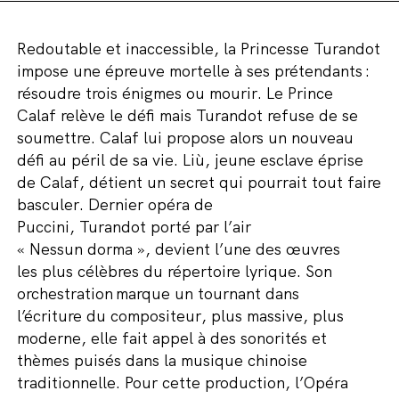
Redoutable et inaccessible, la Princesse Turandot
impose une épreuve mortelle à ses prétendants :
résoudre trois énigmes ou mourir.
Le
P
rince
Calaf
relève le défi mais Turandot refuse de se
soumettre
.
Calaf lui propose
alors
un nouveau
défi
au péril de sa
vie
.
Liù
, jeune esclave éprise
de Calaf
,
détient
un
secret qui pourrait tout faire
basculer.
Derni
er opéra
de
Puccini,
Turandot
porté par l’air
«
Nessun
dorma
»,
devient
l’un
e
des
œuvres
les
plus célèbre
s
du répertoire lyrique.
Son
orchestration
marque un tournant dans
l’écriture
du compositeur
, p
lus massive, plus
moderne, elle
fait appel à des sonorités et
thèmes puisés dans la musique chinoise
traditionnelle.
Pour cette production, l’Opéra