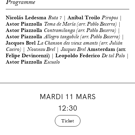
Programme
Nicolás Ledesma
Ruta 7
|
Aníbal Troilo
Piropos
|
Astor Piazzolla
Tema de María (arr. Pablo Becerra)
|
Astor Piazzolla
Contramilonga (arr. Pablo Becerra)
|
Astor Piazzolla
Allegro tangabile (arr. Pablo Becerra)
|
Jacques Brel
La Chanson des vieux amants (arr. Julián
Caeiro)
|
Nouveau Brel
|
Jacques Brel
Amsterdam (arr.
Felipe Devincenzi)
|
Leopoldo Federico
De tal Palo
|
Astor Piazzolla
Escualo
MARDI 11 MARS
12:30
Ticket