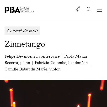
Shop
Palais
des
beaux-
Concert de midi
art
de
Zinnetango
Charleroi
Felipe Devincenzi, contrebasse | Pablo Matías
Becerra, piano | Fabrizio Colombo, bandonéon |
Camille Babut du Marès, violon