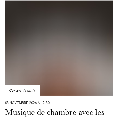
Musique
de
chambre
avec
les
musicien·nes
de
l'opéra
royal
de
Wallonie
Concert de midi
03 NOVEMBRE 2026 À 12:30
Musique de chambre avec les