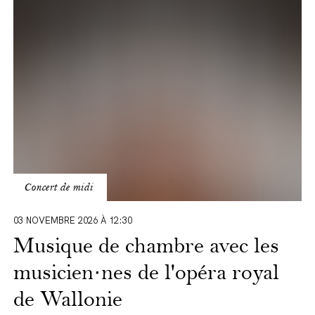
avec
les
musicien·nes
de
l'opéra
royal
de
Wallonie
Concert de midi
03 NOVEMBRE 2026 À 12:30
Musique de chambre avec les
musicien·nes de l'opéra royal
de Wallonie