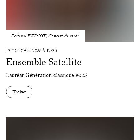
Festival EKINOX, Concert de midi
13 OCTOBRE 2026 À 12:30
Ensemble Satellite
Lauréat
Génération classique
2025
Ticket
Musique
de
chambre