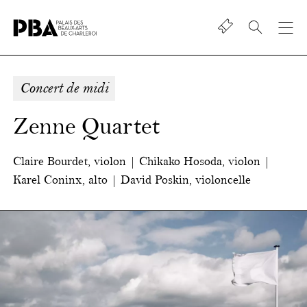
Shop
Palais
des
beaux-
Concert de midi
art
de
Zenne Quartet
Charleroi
Claire Bourdet, violon | Chikako Hosoda, violon |
Karel Coninx, alto | David Poskin, violoncelle