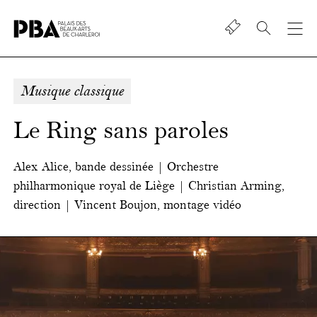
Shop
Palais
des
beaux-
Musique classique
art
de
Le Ring sans paroles
Charleroi
Alex Alice, bande dessinée | Orchestre
philharmonique royal de Liège | Christian Arming,
direction | Vincent Boujon, montage vidéo