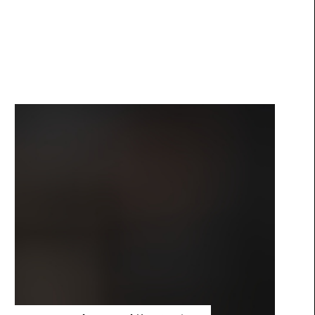
Back
to
Kidall