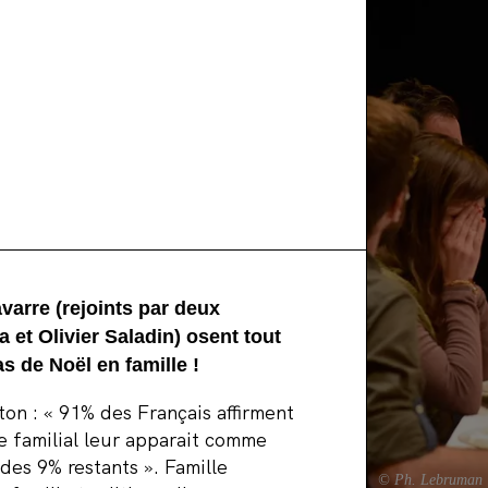
varre (rejoints par deux
et Olivier Saladin) osent tout
as de Noël en famille !
n : « 91% des Français affirment
 familial leur apparait comme
des 9% restants ». Famille
© Ph. Lebruman