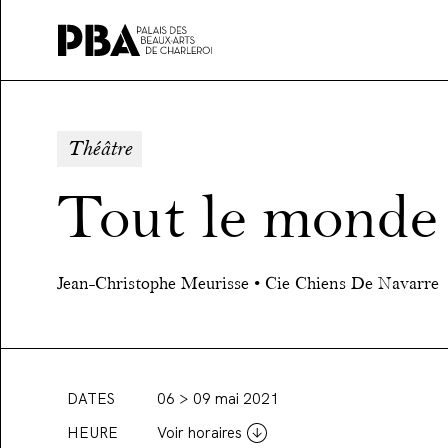
Palais
des
beaux-
Théâtre
art
de
Tout le monde 
Charleroi
Jean-Christophe Meurisse • Cie Chiens De Navarre
DATES
06 > 09 mai 2021
HEURE
Voir horaires