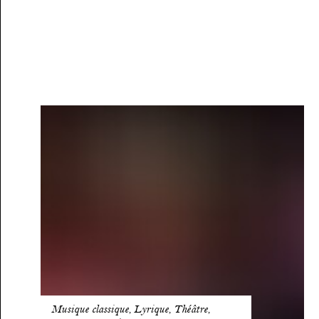
Présentation
de
saison
2026-
2027
Musique classique, Lyrique, Théâtre,