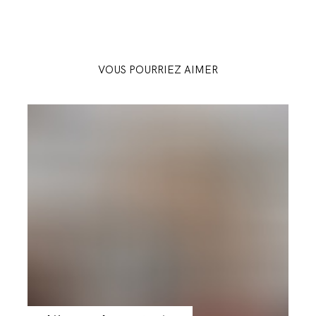
VOUS POURRIEZ AIMER
Party
Crashers
-
The
Cradle
of
Panthera