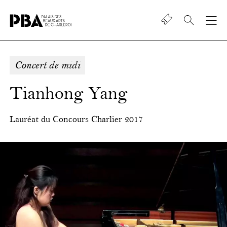
Shop
Palais
des
beaux-
Concert de midi
art
de
Tianhong Yang
Charleroi
Lauréat du Concours Charlier 2017