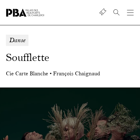
Shop
Palais
des
beaux-
Danse
art
de
Soufflette
Charleroi
Cie Carte Blanche • François Chaignaud