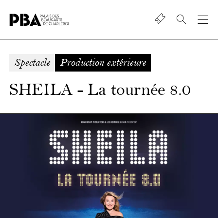
Shop
Palais
des
beaux-
Spectacle
Production extérieure
art
de
SHEILA - La tournée 8.0
Charleroi