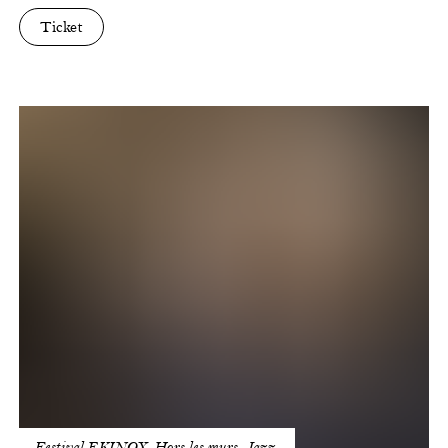
Ticket
Loos
Legnini
duo
-
Growlin'
Faces
Festival EKINOX, Hors les murs, Jazz