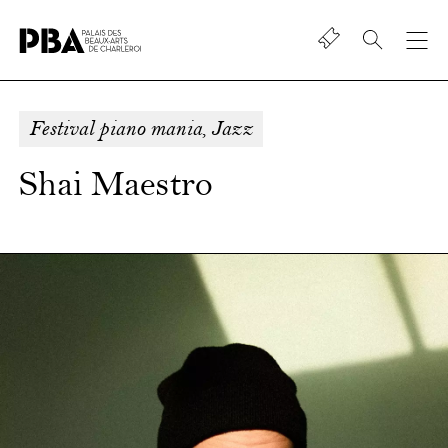
Shop
Palais
des
beaux-
Festival piano mania, Jazz
art
de
Shai Maestro
Charleroi