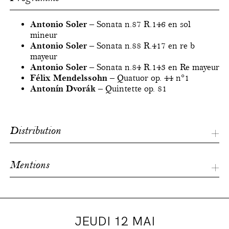
Antonio Soler
– Sonata n.87 R.146 en sol
mineur
Antonio Soler
– Sonata n.88 R.417 en re b
mayeur
Antonio Soler
– Sonata n.84 R.143 en Re mayeur
Félix Mendelssohn
– Quatuor op. 44 n°1
Antonín Dvorák
– Quintette op. 81
Distribution
Luis Fernando Pérez
piano
Mentions
Quatuor Ardeo
Quatuor à cordes
Carole Petitdemange
violon
Production de ProQuartet – Centre européen de
Mi-Sa Yang
violon
musique de chambre | ProQuartet est soutenu par la
Yuko Hara
alto
DRAC Ile-de-France, la Région Ile-de-France et le
JEUDI 12 MAI
Joëlle Martinez
violoncelle
Mécénat Musical Société Générale