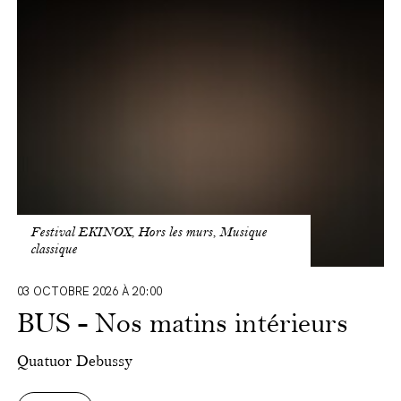
Nos
matins
intérieurs
Festival EKINOX, Hors les murs, Musique
classique
03 OCTOBRE 2026 À 20:00
BUS - Nos matins intérieurs
Quatuor Debussy