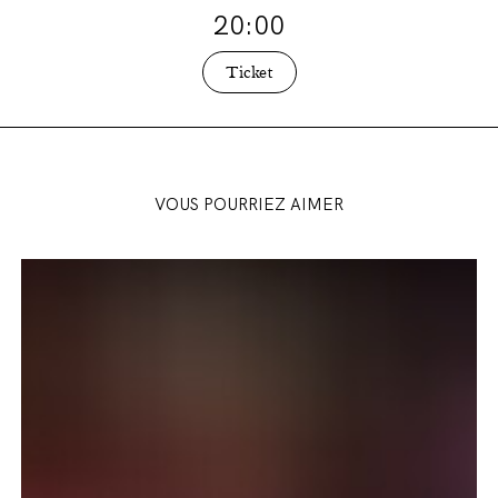
20:00
Ticket
VOUS POURRIEZ AIMER
Présentation
de
saison
2026-
2027