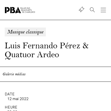
Shop
Palais
des
beaux-
Musique classique
art
de
Luis Fernando Pérez &
Charleroi
Quatuor Ardeo
Galerie médias
DATE
12 mai 2022
HEURE