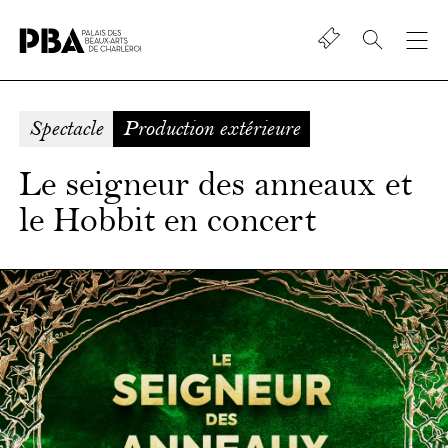
Shop
Palais
des
beaux-
Spectacle
Production extérieure
art
de
Le seigneur des anneaux et
Charleroi
le Hobbit en concert