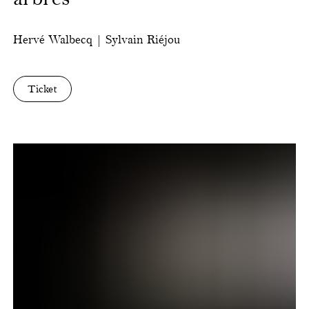
Hervé
Walbecq
|
Sylvain
Riéjou
Ticket
Polar
grenadine