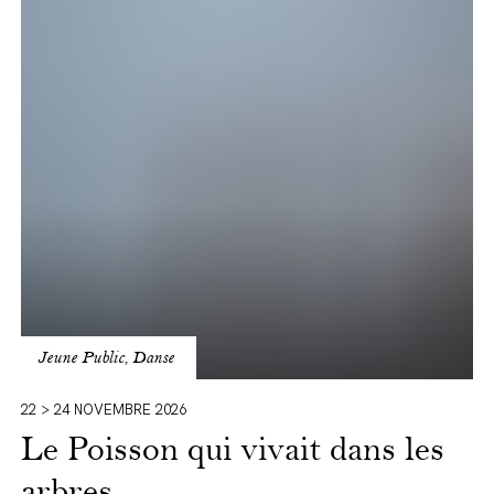
Poisson
qui
vivait
dans
les
arbres
Jeune Public, Danse
22 > 24 NOVEMBRE 2026
Le Poisson qui vivait dans les
arbres