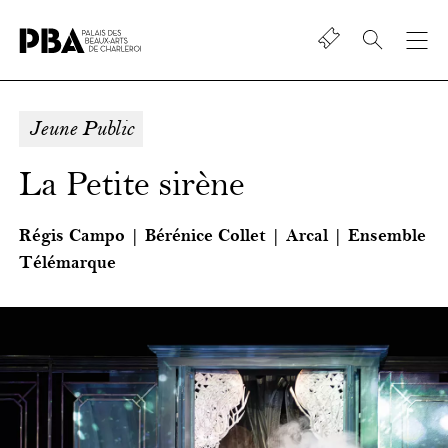
Shop
Palais
des
beaux-
Jeune Public
art
de
La Petite sirène
Charleroi
Régis Campo | Bérénice Collet | Arcal | Ensemble
Télémarque