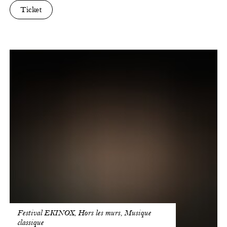
Ticket
BUS
-
Nos
matins
intérieurs
Festival EKINOX, Hors les murs, Musique
classique