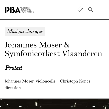
Shop
Palais
des
beaux-
Musique classique
art
de
Johannes Moser &
Charleroi
Symfonieorkest Vlaanderen
Protest
Johannes Moser, violoncelle | Christoph Koncz,
direction