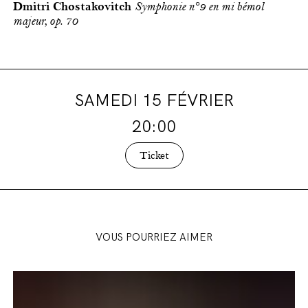
Dmitri Chostakovitch
Symphonie n°9 en mi bémol
majeur, op. 70
SAMEDI 15 FÉVRIER
20:00
Ticket
VOUS POURRIEZ AIMER
Présentation
de