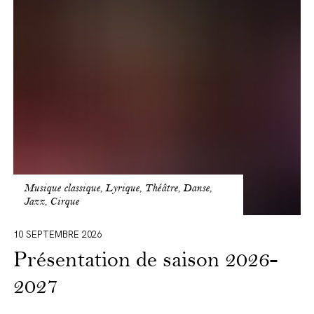
saison
2026-
2027
Musique classique, Lyrique, Théâtre, Danse,
Jazz, Cirque
10 SEPTEMBRE 2026
Présentation de saison 2026-
2027