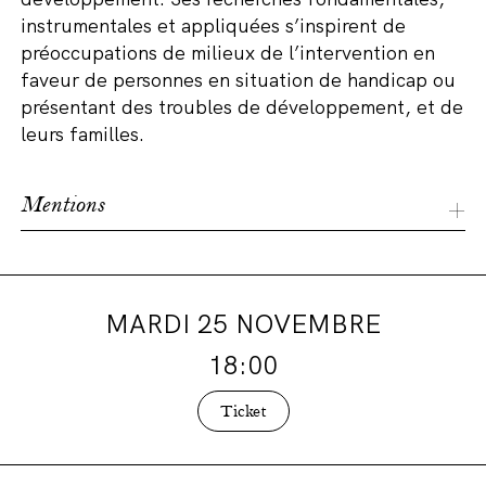
instrumentales et appliquées s’inspirent de
préoccupations de milieux de l’intervention en
faveur de personnes en situation de handicap ou
présentant des troubles de développement, et de
leurs familles.
Mentions
Cette conférence s’inscrit dans le cadre des activités
du Collège Belgique à Charleroi. Depuis 15 ans, le
Collège Belgique de l’Académie royale des Sciences,
MARDI 25 NOVEMBRE
des Lettres et des Beaux-Arts de Belgique s’inscrit en
Fédération Wallonie-Bruxelles comme un lieu
18:00
pluridisciplinaire de diffusion des savoirs et de
formation à l’esprit critique. Les cours-conférences
Ticket
sont gratuits et actuellement dispensés à Bruxelles,
Namur, Charleroi, Liège, Mons et Arlon.