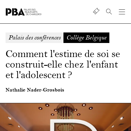
Shop
Palais
des
beaux-
Palais des conférences
Collège Belgique
art
de
Comment l'estime de soi se
Charleroi
construit-elle chez l'enfant
et l'adolescent ?
Nathalie Nader-Grosbois