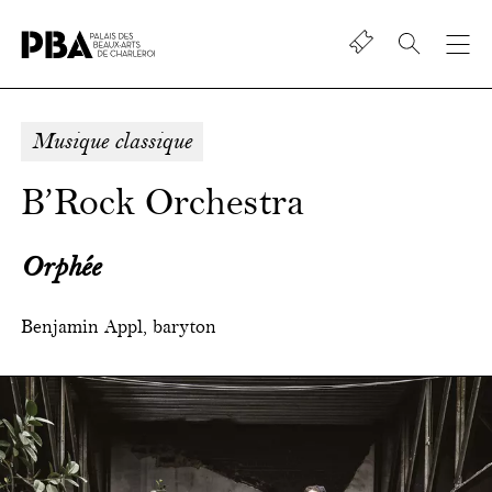
Shop
Palais
des
beaux-
Musique classique
art
de
B’Rock Orchestra
Charleroi
Orphée
Benjamin Appl, baryton