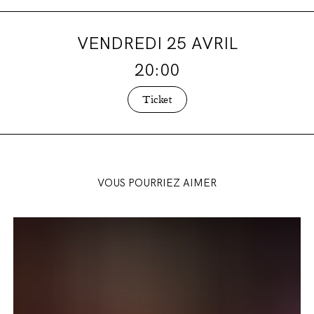
VENDREDI 25 AVRIL
20:00
Ticket
VOUS POURRIEZ AIMER
Présentation
de
saison
2026-
2027