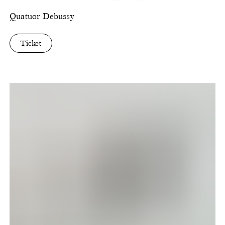
Quatuor Debussy
Ticket
Songs
of
Travel