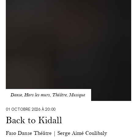
to
Kidall
Danse, Hors les murs, Théâtre, Musique
01 OCTOBRE 2026 À 20:00
Back to Kidall
Faso Danse Théâtre | Serge Aimé Coulibaly