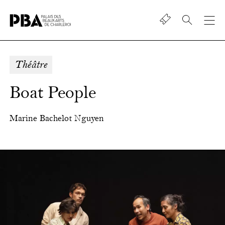
Shop
Palais
des
beaux-
Théâtre
art
de
Boat People
Charleroi
Marine Bachelot Nguyen