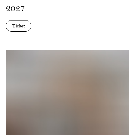
2027
Ticket
Party
Crashers
-
The
Cradle
of
Panthera