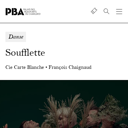
Shop
Palais
des
beaux-
Danse
art
de
Soufflette
Charleroi
Cie Carte Blanche • François Chaignaud