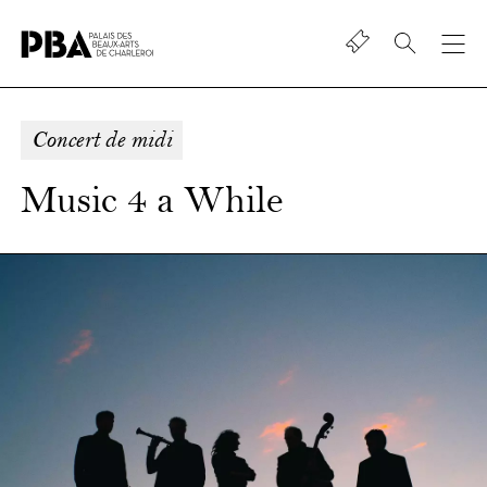
Shop
Palais
des
beaux-
Concert de midi
art
de
Music 4 a While
Charleroi