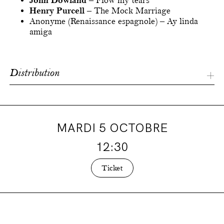
John Dowland
– Flow my tears
Henry Purcell
– The Mock Marriage
Anonyme (Renaissance espagnole) – Ay linda
amiga
Distribution
Johan Dupont
piano & arrangement
Muriel Bruno
soprano
André Klenes
contrebasse
MARDI 5 OCTOBRE
Stephan Pougin
percussion
Martin Lauwers
violon
12:30
Jean-François Foliez
clarinette
Ticket