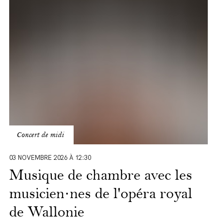
chambre
avec
les
musicien·nes
de
l'opéra
royal
de
Wallonie
Concert de midi
03 NOVEMBRE 2026 À 12:30
Musique de chambre avec les
musicien·nes de l'opéra royal
de Wallonie