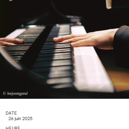
© leejoongyeul
DATE
26 juin 2025
HEURE