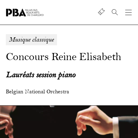
Shop
Palais
des
beaux-
Musique classique
art
de
Concours Reine Elisabeth
Charleroi
Lauréats session piano
Belgian National Orchestra