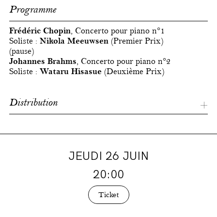
Programme
Frédéric Chopin
, Concerto pour piano n°1
Soliste :
Nikola Meeuwsen
(Premier Prix)
(pause)
Johannes Brahms
, Concerto pour piano n°2
Soliste :
Wataru Hisasue
(Deuxième Prix)
Distribution
Belgian National Orchestra
Konzertmeister
JEUDI 26 JUIN
Alexei Moshkov
20:00
P
remiers violons
Lev Adamov
Ticket
Isabelle Chardon*
Oscar Barero