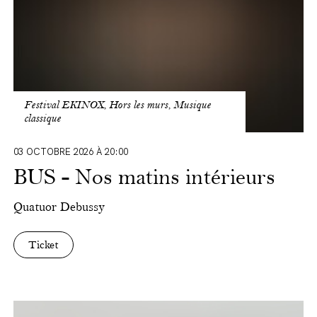
Contrebasses
Ludo Joly*
Robertino Mihai**
Svetoslav Dimitriev*
Mathieu Garnavault
Dan Ishimoto
Gergana Terziyska
Festival EKINOX, Hors les murs, Musique
Flûtes
classique
Laurence Dubar*
Jérémie Fèvre*
03 OCTOBRE 2026 À 20:00
BUS - Nos matins intérieurs
Hautbois
Arnaud Guittet**
Irene Martin Sanchez*
Quatuor Debussy
Clarinettes
Ticket
Jules Baeten
Lena La Mela*
Bassons
Gordon Fantini**
Songs