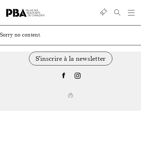
Shop
Palais
des
Sorry no content.
beaux-
art
de
S'inscrire à la newsletter
Charleroi
facebook
instagram
EPIC